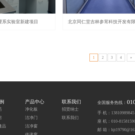
理系实验室新建项目
1
2
3
4
»
01
例
产品中心
联系我们
全国服务热线：
药
净化板
招贤纳士
手 机：
13810989845
房
洁净门
联系我们
座 机：
010-8158159
健品
洁净窗
邮 箱：
hjt19790@16
传递窗